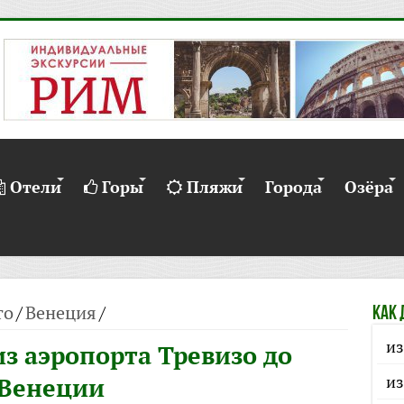
Отели
Горы
Пляжи
Города
Озёра
то
/
Венеция
/
КАК 
из
из аэропорта Тревизо до
из
Венеции