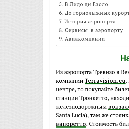
В Лидо ди Езоло
До горнолыжных курор
История аэропорта
Сервисы в аэропорту
Авиакомпании
Н
Из аэропорта Тревизо в В
компании
Terravision.eu
.
центре, то покупайте билет
станции Тронкетто, наход
железнодорожным
вокзал
Santa Lucia), там же стоян
вапоретто
. Стоимость бил