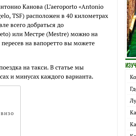
тонио Канова (L’aeroporto «Antonio
gelo, TSF) расположен в 40 километрах
вле всего добраться до
eto) или Местре (Mestre) можно на
а пересев на вапоретто вы можете
Изуч
поездка на такси. В статье мы
сах и минусах каждого варианта.
Ко
Гд
Лу
Ка
евизо
Ка