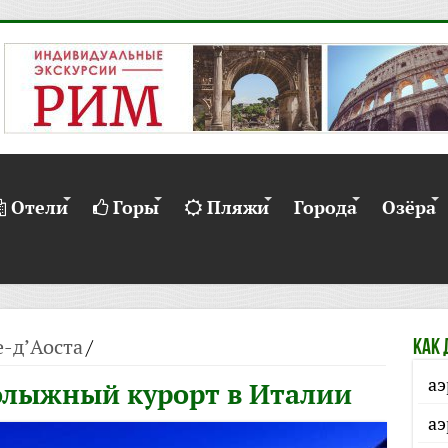
Отели
Горы
Пляжи
Города
Озёра
е-д’Аоста
/
Как 
аэ
олыжный курорт в Италии
аэ