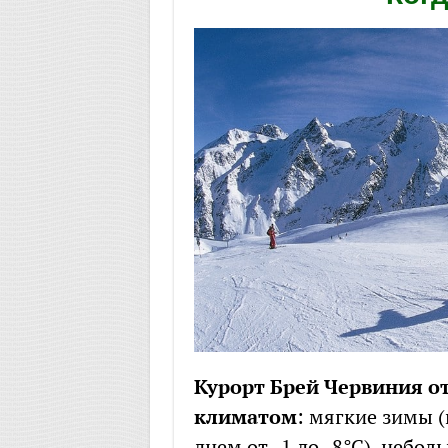
Курорт Брей Червиния о
климатом
: мягкие зимы (н
днем от -1 до -8°С), небо