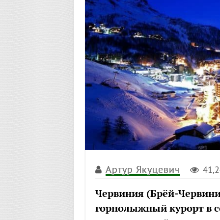
Артур Якуцевич
41,
Червиния (Брёй-Червиния; 
горнолыжный курорт в с