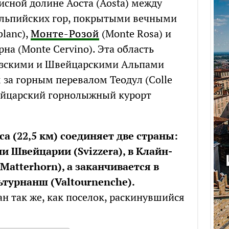
сной долине Аоста (Aosta) между
льпийских гор, покрытыми вечными
lanc),
Монте-Розой
(Monte Rosa) и
а (Monte Cervino). Эта область
узскими и Швейцарскими Альпами
м за горным перевалом Теодул (Colle
вейцарский горнолыжный курорт
а (22,5 км) соединяет две страны:
и Швейцарии (Svizzera), в Клайн-
Matterhorn), а заканчивается в
турнанш (Valtournenche).
н так же, как поселок, раскинувшийся