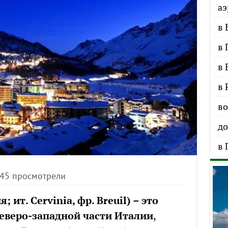
аэ
в 
в 
в 
в 
во
до
в 
245 просмотрели
ит. Cervinia, фр. Breuil) – это
еверо-западной части Италии
,