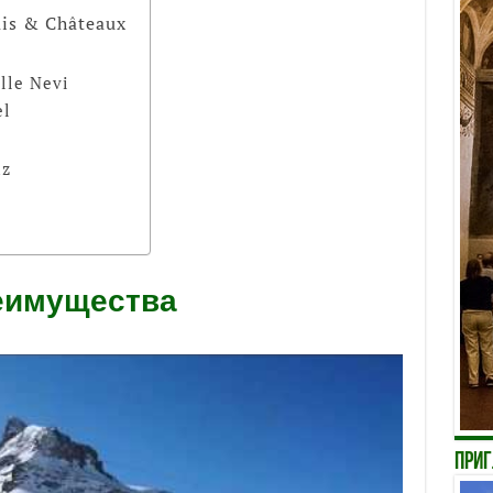
ais & Châteaux
lle Nevi
el
az
еимущества
Приг