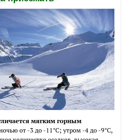
тличается мягким горным
очью от -3 до -11°С; утром -4 до -9°С,
льшое количество осадков, высокая