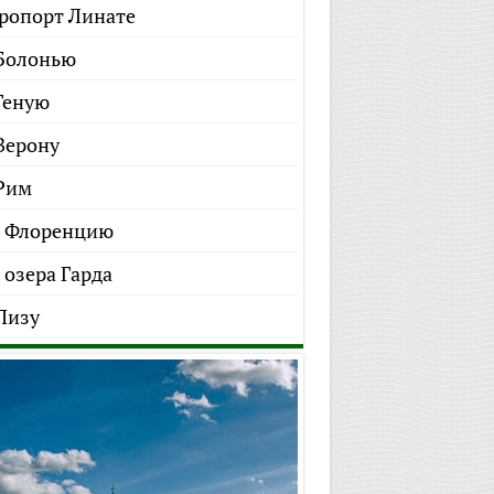
ропорт Линате
Болонью
Геную
Верону
Рим
 Флоренцию
 озера Гарда
Пизу