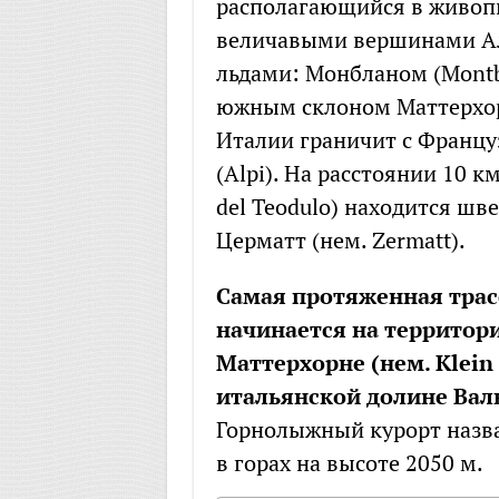
располагающийся в живопи
величавыми вершинами А
льдами: Монбланом (Montb
южным склоном Маттерхорн
Италии граничит с Франц
(Alpi). На расстоянии 10 к
del Teodulo) находится ш
Церматт (нем. Zermatt).
Самая протяженная трасс
начинается на территори
Маттерхорне (нем. Klein 
итальянской долине Валь
Горнолыжный курорт назва
в горах на высоте 2050 м.