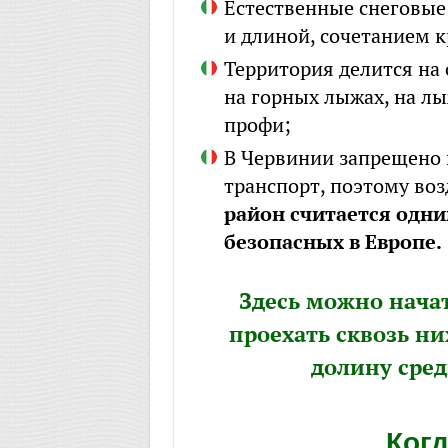
Естественные снеговые
и длиной, сочетанием к
Территория делится на 
на горных лыжах, на л
профи;
В Червинии запрещено
транспорт, поэтому воз
район считается одни
безопасных в Европе.
Здесь можно начат
проехать сквозь н
долину сред
Ког