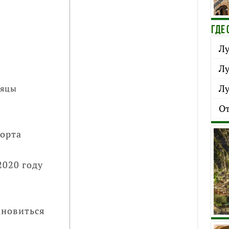
ГДЕ 
Лу
Лу
Лу
сяцы
От
орта
2020 году
ановиться