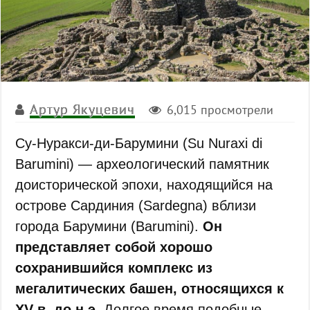
Артур Якуцевич
6,015 просмотрели
Су-Нуракси-ди-Барумини (Su Nuraxi di
Barumini) — археологический памятник
доисторической эпохи, находящийся на
острове Сардиния (Sardegna) вблизи
города Барумини (Barumini).
Он
представляет собой хорошо
сохранившийся комплекс из
мегалитических башен, относящихся к
XV в. до н.э.
Долгое время подобные