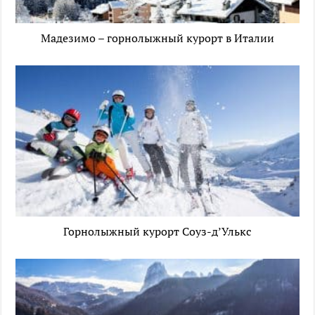
Мадезимо – горнолыжный курорт в Италии
Горнолыжный курорт Соуз-д’Улькс