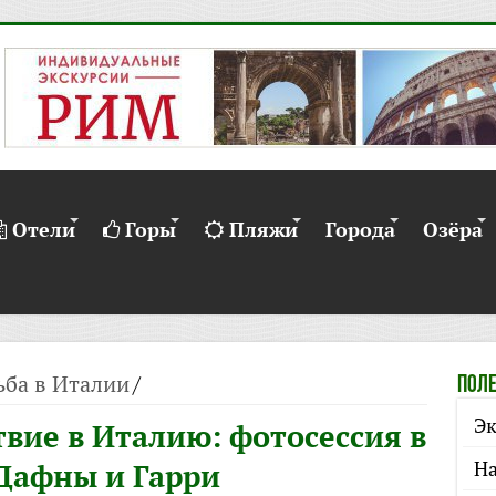
Отели
Горы
Пляжи
Города
Озёра
ьба в Италии
/
Поле
Эк
вие в Италию: фотосессия в
На
Дафны и Гарри