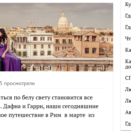
Ку
Гд
Гд
Чт
Ка
Ка
до
С
55 просмотрели
Лю
ься по белу свету становится все
Лю
. Дафна и Гарри, наши сегодняшние
Ав
ное путешествие в Рим в марте из
Гд