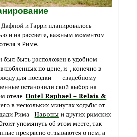
анирование
с Дафной и Гарри планировалось
чью и на рассвете, важным моментом
отеля в Риме.
н был быть расположен в удобном
 влюбленных по цене, и , конечно в
поводу для поездки — свадебному
енные остановили свой выбор на
ом отеле
Hotel Raphael – Relais &
его в нескольких минутах ходьбы от
щади Рима –
Навоны
и других римских
тоит упомянуть об этом месте, так
нные прекрасно отзываются о нем, а