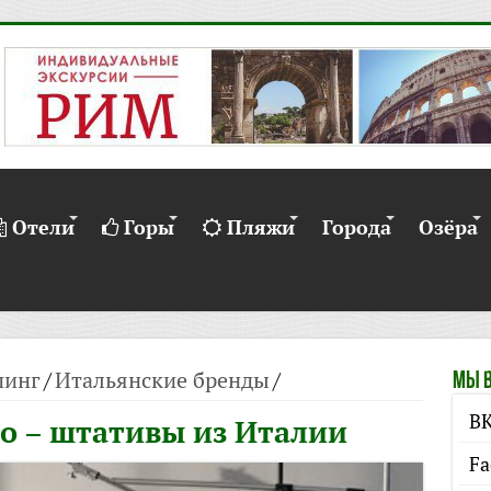
Отели
Горы
Пляжи
Города
Озёра
инг
/
Итальянские бренды
/
Мы в
ВК
to – штативы из Италии
Fa