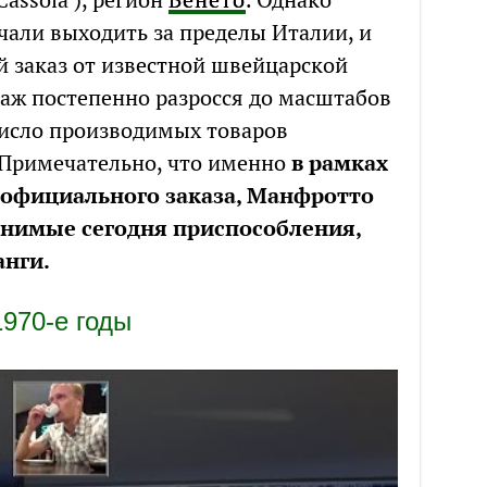
чали выходить за пределы Италии, и
й заказ от известной швейцарской
аж постепенно разросся до масштабов
число производимых товаров
 Примечательно, что именно
в рамках
о официального заказа, Манфротто
енимые сегодня приспособления,
анги.
1970-е годы