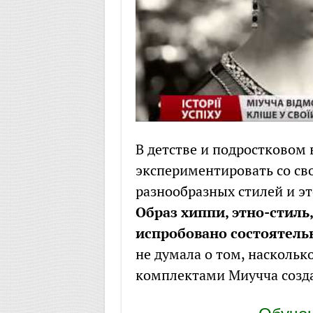
В детстве и подростковом
экспериментировать со св
разнообразных стилей и э
Образ хиппи, этно-стиль
испробовано состоятель
не думала о том, наскольк
комплектами Миучча созда