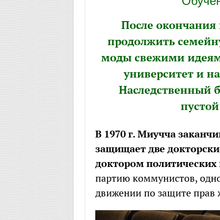
Обучен
После окончания
продолжить семейн
моды свежими идеям
университет и н
Наследственный б
пустой
В 1970 г. Миучча заканчив
защищает две докторски
доктором политических 
партию коммунистов, одно
движении по защите прав