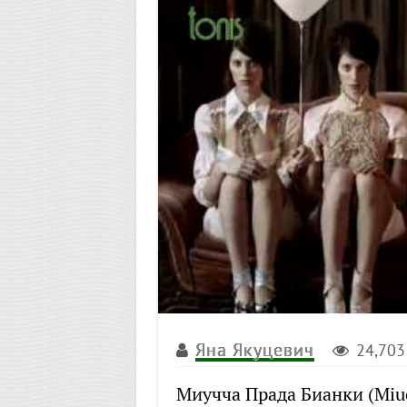
Яна Якуцевич
24,703
Миучча Прада Бианки (Miuc