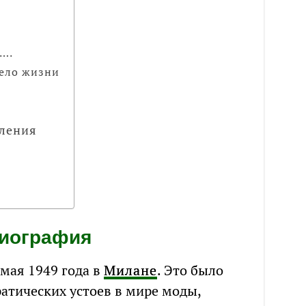
о….
дело жизни
вления
иография
мая 1949 года в
Милане
. Это было
атических устоев в мире моды,