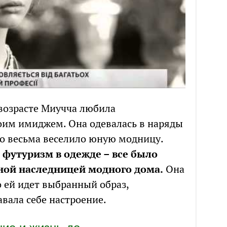
 возрасте Миучча любила
оим имиджем. Она одевалась в наряды
то весьма веселило юную модницу.
, футуризм в одежде – все было
ной наследницей модного дома.
Она
о ей идет выбранный образ,
вала себе настроение.