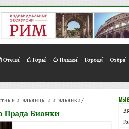
Отели
Горы
Пляжи
Города
Озёра
стные итальянцы и итальянки
/
Мы в
ВК
 Прада Бианки
Fa