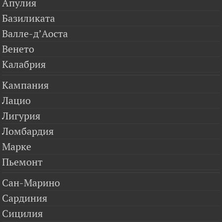
Апулия
Базиликата
Валле-д’Аоста
Венето
Калабрия
Кампания
Лацио
Лигурия
Ломбардия
Марке
Пьемонт
Сан-Марино
Сардиния
Сицилия