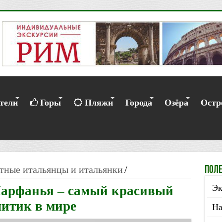
тели
Горы
Пляжи
Города
Озёра
Остр
тные итальянцы и итальянки
/
Поле
Эк
арфанья – самый красивый
итик в мире
На