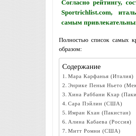
Согласно рейтингу, со
Sportrichlist.com, и
самым привлекательным
Полностью список самых к
образом:
Содержание
Мара Карфанья (Италия)
Энрике Пенья Ньето (Ме
Хина Раббани Кхар (Паки
Сара Пэйлин (США)
Имран Кхан (Пакистан)
Алина Кабаева (Россия)
Митт Ромни (США)