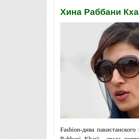
Хина Раббани Кха
Fashion-дива пакистанского
Rabbani Khar) стала перв