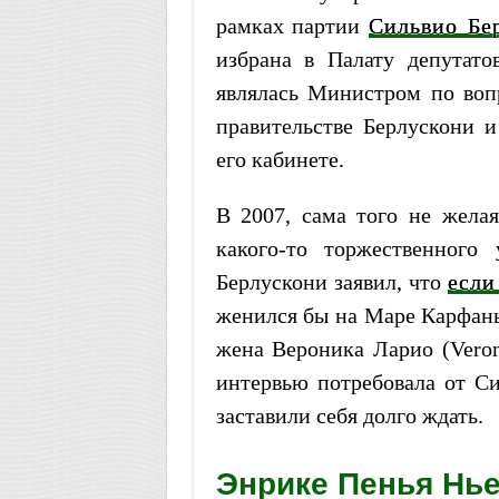
рамках партии
Сильвио Бе
избрана в Палату депутато
являлась Министром по воп
правительстве Берлускони 
его кабинете.
В 2007, сама того не желая
какого-то торжественного
Берлускони заявил, что
если
женился бы на Маре Карфанье
жена Вероника Ларио (Veron
интервью потребовала от С
заставили себя долго ждать.
Энрике Пенья Нье