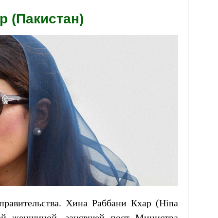
р (Пакистан)
 правительства. Хина Раббани Кхар (Hina
ой женщиной, занявшей пост Министра