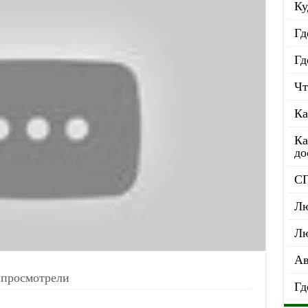
Ку
Гд
Гд
Чт
Ка
Ка
до
С
Лю
Лю
Ав
 просмотрели
Гд