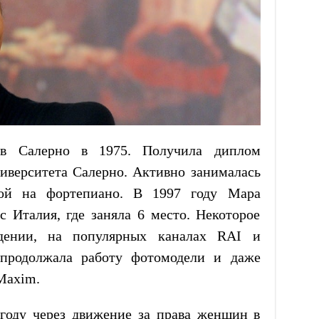
 в Салерно в 1975. Получила диплом
иверситета Салерно. Активно занималась
рой на фортепиано. В 1997 году Мара
с Италия, где заняла 6 место. Некоторое
идении, на популярных каналах RAI и
 продолжала работу фотомодели и даже
Maxim.
году через движение за права женщин в