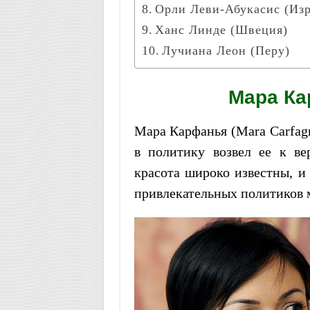
Орли Леви-Абукасис (Изр
Ханс Линде (Швеция)
Лучиана Леон (Перу)
Мара Ка
Мара Карфанья (Mara Carfag
в политику возвел ее к ве
красота широко известны, и
привлекательных политиков 