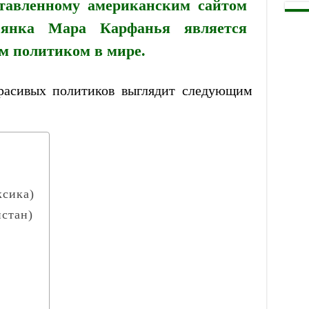
ставленному американским сайтом
тальянка Мара Карфанья является
 политиком в мире.
расивых политиков выглядит следующим
ксика)
стан)