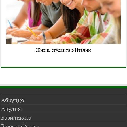
Жизнь студента в Италии
Абруццо
Апулия
Базиликата
Валле-д’Аоста