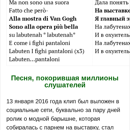
Ma non sono una suora
Дала понять 
Fatto che però-
На выставке
Alla mostra di Van Gogh
Я главный э
Sono alla opera più bella
На лабутенах
su labutenah * labutenah*
И в охуител
E come i fighi pantaloni
На лабутенах
Labuten I fighi pantaloni (x3)
И в охуител
Labuten…pantaloni
Песня, покорившая миллионы
слушателей
13 января 2016 года клип был выложен в
социальные сети, буквально за пару дней
ролик о модной барышне, которая
собиралась с парнем на выставку, стал