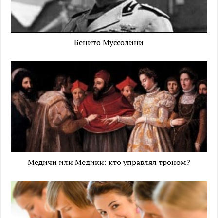
Бенито Муссолини
Медичи или Медики: кто управлял троном?