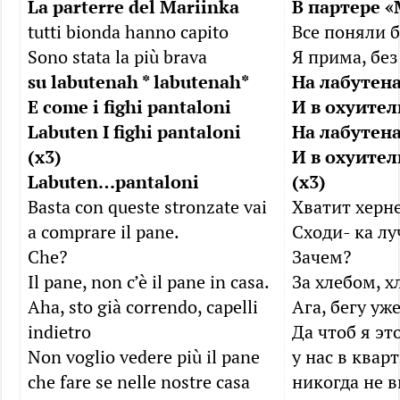
La parterre del Mariinka
В партере 
tutti bionda hanno capito
Все поняли 
Sono stata la più brava
Я прима, без
su labutenah * labutenah*
На лабутена
E come i fighi pantaloni
И в охуите
Labuten I fighi pantaloni
На лабутена
(x3)
И в охуите
Labuten…pantaloni
(х3)
Basta con queste stronzate vai
Хватит херне
a comprare il pane.
Сходи- ка лу
Che?
Зачем?
Il pane, non c’è il pane in casa.
За хлебом, х
Aha, sto già correndo, capelli
Ага, бегу уж
indietro
Да чтоб я эт
Non voglio vedere più il pane
у нас в квар
che fare se nelle nostre casa
никогда не в