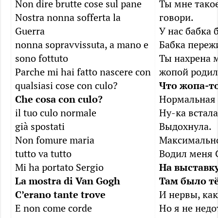
Non dire brutte cose sul pane
Ты мне такое
Nostra nonna sofferta la
говори.
Guerra
У нас бабка 
nonna sopravvissuta, a mano e
Бабка пережи
sono fottuto
Ты нахрена 
Parche mi hai fatto nascere con
жопой родил
qualsiasi cose con culo?
Что жопа-т
Che cosa con culo?
Нормальная 
il tuo culo normale
Ну-ка встала
già spostati
Выдохнула.
Non fomure maria
Максимально
tutto va tutto
Водил меня 
Mi ha portato Sergio
На выставку
La mostra di Van Gogh
Там было т
C’erano tante trove
И нервы, как
E non сome corde
Но я не недо