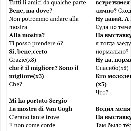
Tutti li amici da qualche parte
встретимся
Bene, ma dove?
лично?
Сход
Non potremmo andare alla
Ну давай. А
mostra
Судя по теме
Alla mostra?
На выставк
Ti posso prendere 6?
я тогда заеду
Si, bene,certo
нормально?
Grazie(х8)
Ну да, норм
che è il migliore? Sono il
Спасибо(х8)
migliore(х3)
Кто молоде
Che?
(х3)
———————————————-
Что?
Mi ha portato Sergio
——————
La mostra di Van Gogh
Водил меня 
C’erano tante trove
На выставку
E non сome corde
Там было тё