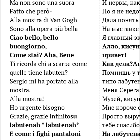
Ma non sono una suora
И нервы, как
Fatto che però-
Но я не недо
Alla mostra di Van Gogh
Дала понять 
Sono alla opera più bella
На выставке 
Ciao bello, bello
Я главный э
buongiorno,
Алло, кисун
Come stai? Aha, Bene
привет!
Ti ricorda chi a scarpe come
Как дела?
Аг
quelle tiene labuten?
Помнишь у т
Sergio mi ha portato alla
типо лабуте
mostra.
Меня Серега 
Alla mostra!
Музей, кисун
Ho urgente bisogno
Мне короче 
Grazie, grazie infinito
su
Просто выру
labutenah * labutenah*
тебе спасибо
E come i fighi pantaloni
На лабутена