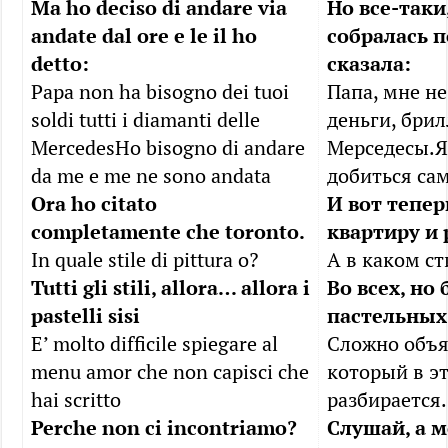
Ma ho deciso di andare via
Но все-таки
andate dal ore e le il ho
собралась 
detto:
сказала:
Papa non ha bisogno dei tuoi
Папа, мне н
soldi tutti i diamanti delle
деньги, бри
MercedesHo bisogno di andare
Мерседесы.Я
da me e me ne sono andata
добиться сам
Ora ho citato
И вот тепе
completamente che toronto.
квартиру и 
In quale stile di pittura o?
А в каком с
Tutti gli stili, allora… allora i
Во всех, но
pastelli sisi
пастельных
E’ molto difficile spiegare al
Сложно объя
menu amor che non capisci che
который в э
hai scritto
разбирается.
Perche non ci incontriamo?
Слушай, а 