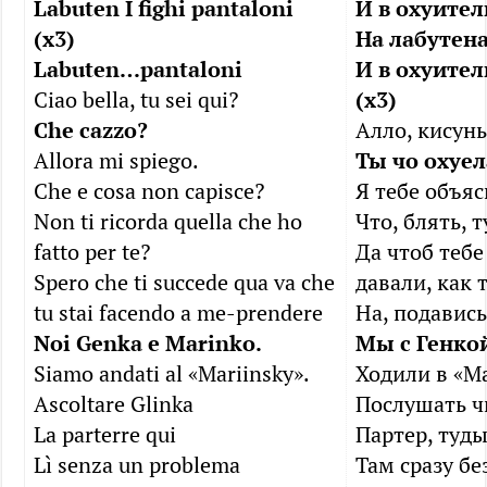
Labuten I fighi pantaloni
И в охуите
(x3)
На лабутена
Labuten…pantaloni
И в охуите
Ciao bella, tu sei qui?
(х3)
Сhe cazzo?
Алло, кисунь
Allora mi spiego.
Ты чо охуел
Che e cosa non capisce?
Я тебе объя
Non ti ricorda quella che ho
Что, блять, 
fatto per te?
Да чтоб теб
Spero che ti succede qua va che
давали, как 
tu stai facendo a me-prendere
На, подавись
Noi Genka e Marinko.
Мы с Генко
Siamo andati al «Mariinsky».
Ходили в «М
Ascoltare Glinka
Послушать ч
La parterre qui
Партер, туд
Lì senza un problema
Там сразу бе