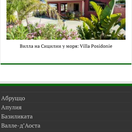
Вилла на Сицилии у моря: Villa Posidonie
Абруццо
Апулия
Базиликата
Валле-д’Аоста