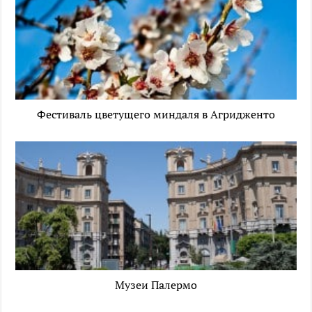
Фестиваль цветущего миндаля в Агридженто
Музеи Палермо