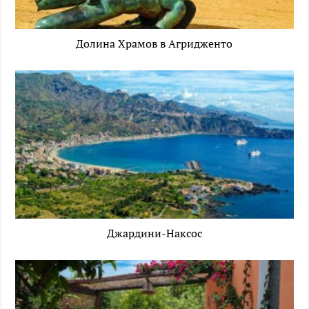
Долина Храмов в Агридженто
Джардини-Наксос