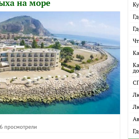
ыха на море
Ку
Гд
Гд
Чт
Ка
Ка
до
С
Лю
Лю
Ав
06 просмотрели
Гд