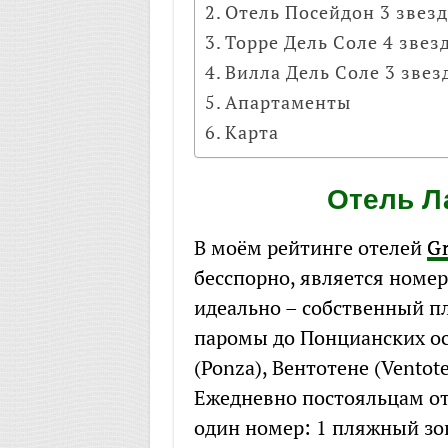
Отель Посейдон 3 звез
Торре Дель Соле 4 звез
Вилла Дель Соле 3 звез
Апартаменты
Карта
Отель Л
В моём рейтинге отелей
Gr
бесспорно, является номер
идеально – собственный п
паромы до Понцианских ост
(Ponza), Вентотене (Ventot
Ежедневно постояльцам от
один номер: 1 пляжный зон