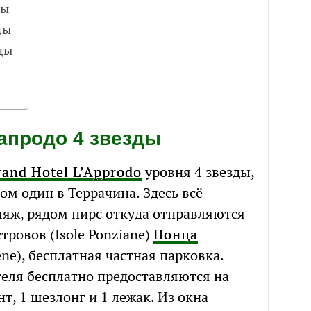
ды
ды
ды
апродо 4 звезды
and Hotel L’Approdo
уровня 4 звезды,
ом один в Террачина. Здесь всё
ляж, рядом пирс откуда отправляются
ровов (Isole Ponziane)
Понца
ene), бесплатная частная парковка.
еля бесплатно предоставляются на
т, 1 шезлонг и 1 лежак. Из окна