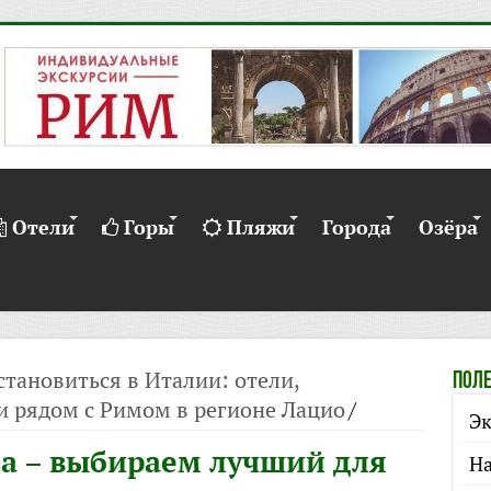
Отели
Горы
Пляжи
Города
Озёра
становиться в Италии: отели,
Поле
и рядом с Римом в регионе Лацио
/
Эк
на – выбираем лучший для
На