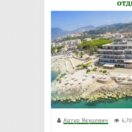
отд
Артур Якуцевич
6,7