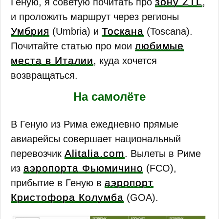
зону ZTL
Геную, я советую почитать про
,
и проложить маршрут через регионы
Умбрия
Тоскана
(Umbria) и
(Toscana).
любимые
Почитайте статью про мои
места в Италии
, куда хочется
возвращаться.
На самолёте
В Геную из Рима ежедневно прямые
авиарейсы совершает национальный
Alitalia.com
перевозчик
. Вылеты в Риме
аэропорта Фьюмичино
из
(FCO),
аэропорт
прибытие в Геную в
Кристофора Колумба
(GOA).