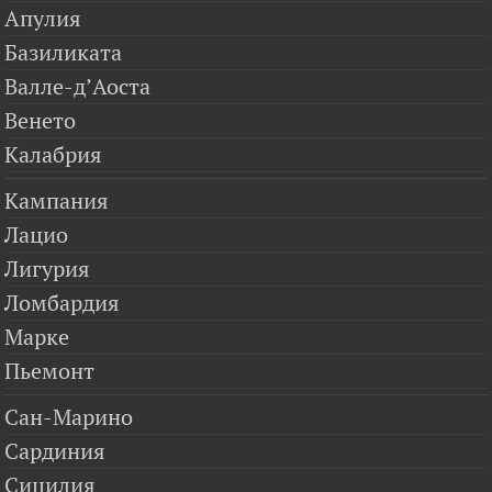
Апулия
Базиликата
Валле-д’Аоста
Венето
Калабрия
Кампания
Лацио
Лигурия
Ломбардия
Марке
Пьемонт
Сан-Марино
Сардиния
Сицилия