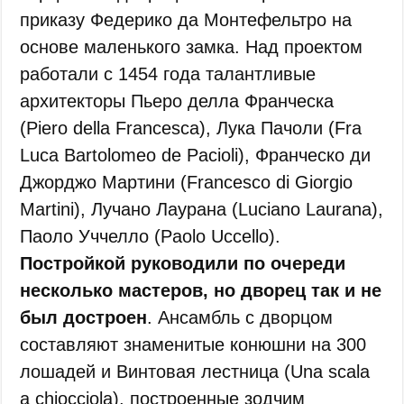
приказу Федерико да Монтефельтро на
основе маленького замка. Над проектом
работали с 1454 года талантливые
архитекторы Пьеро делла Франческа
(Piero della Francesca), Лука Пачоли (Fra
Luca Bartolomeo de Pacioli), Франческо ди
Джорджо Мартини (Francesco di Giorgio
Martini), Лучано Лаурана (Luciano Laurana),
Паоло Уччелло (Paolo Uccello).
Постройкой руководили по очереди
несколько мастеров, но дворец так и не
был достроен
. Ансамбль с дворцом
составляют знаменитые конюшни на 300
лошадей и Винтовая лестница (Una scala
a chiocciola), построенные зодчим