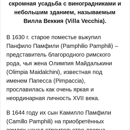
скромная усадьба с виноградниками и
небольшим зданием, называемым
Вилла Веккия (Villa Vecchia).
В 1630 г. старое поместье выкупил
Панфило Памфили (Pamphilio Pamphili) –
представитель благородного римского
рода, чья жена Олимпия Майдалькини
(Olimpia Maidalchini), известная под
именем Папесса (Pimpaccia),
прославилась как очень яркая и
неординарная личность XVII века.
В 1644 году их сын Камилло Памфили
(Camillo Pamphili) на приобретённых
землях начал строительство дворца,