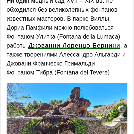
Ни один модный сад XVII – XIX вв. не
обходился без великолепных фонтанов
известных мастеров. В парке Виллы
Дориа Памфили можно полюбоваться
Фонтаном Улитка (Fontana della Lumaca)
Джованни Лоренцо Бернини
работы
, а
также творениями Алессандро Альгарди и
Джовани Франческо Гримальди —
Фонтаном Тибра (Fontana del Tevere)