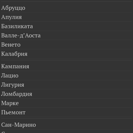
Абруццо
Апулия
Базиликата
Валле-д’Аоста
Венето
Калабрия
Кампания
Лацио
Лигурия
Ломбардия
Марке
Пьемонт
Сан-Марино