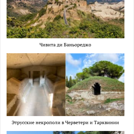
Чивита ди Баньореджо
Этрусские некрополи в Черветери и Тарквинии