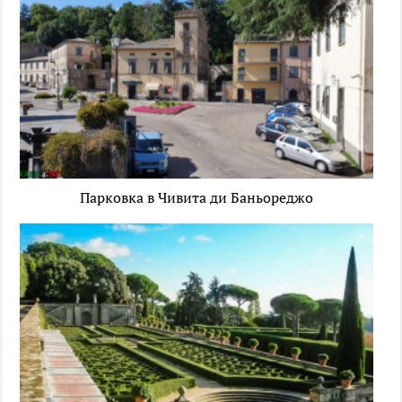
Парковка в Чивита ди Баньореджо