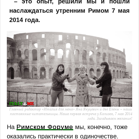
– это опыт, решили мы и пошли
наслаждаться утренним Римом 7 мая
2014 года.
Главный редактор «Италия для меня» Яна Якуцевич и две Елены – наши
постоянные читательницы. Наша первая встреча у Колизея, 7 мая 2014
года. Загадываем желание!
Римском Форуме
На
мы, конечно, тоже
оказались практически в одиночестве.