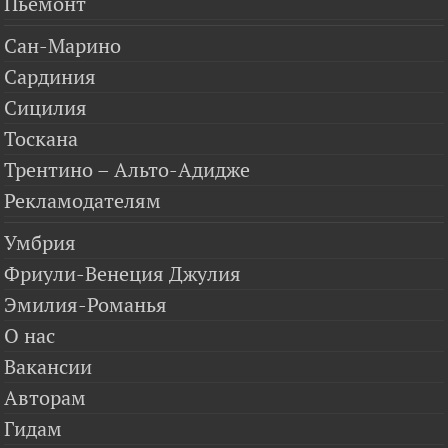
Пьемонт
Сан-Марино
Сардиния
Сицилия
Тоскана
Трентино – Альто-Адидже
Рекламодателям
Умбрия
Фриули-Венеция Джулия
Эмилия-Романья
О нас
Вакансии
Авторам
Гидам